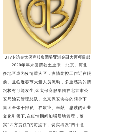
— 2017
— 2016
行业动态
— 2020
BTV专访金太保商服集团驻亚洲金融大厦项目部
— 2019
2020年年末疫情卷土重来，北京、河北
— 2018
多地区成为疫情重灾区，疫情防控工作近在眼
前。且临近春节大量人员流动，多重感染的情
— 2017
况极有可能发生,金太保商服集团在北京市公
安局治安管理总队、北京保安协会的领导下，
— 2016
集团全体干部员工在敬业、奉献、忠诚的企业
文化引领下,在疫情期间加强属地管理，落
实“四方责任”的前提下，切实增强“四个意