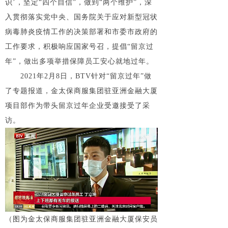
识’，坚定“四个自信”，做到“两个维护”，深
入贯彻落实党中央、国务院关于应对新型冠状
病毒肺炎疫情工作的决策部署和市委市政府的
工作要求，积极响应国家号召，提倡“留京过
年”，做出多项举措保障员工安心就地过年。
2021年2月8日，BTV针对“留京过年”做
了专题报道，金太保商服集团驻亚洲金融大厦
项目部作为带头留京过年企业受邀接受了采
访。
（图为金太保商服集团驻亚洲金融大厦保安员