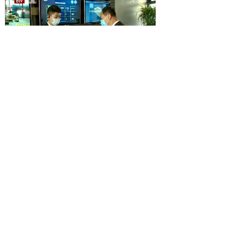
随着疫情防控管理进入常态化，金太保商
服集团积极响应国家号召，集团以党建为抓
手，在提高政治站位的基础上，党支部书记孟
令庆、总经理杨德胜带头留京过年起到模范带
头作用，为集团留京过年的员工做好必要保
障，为疫情防控做出属于自己的贡献。没有一
个冬天不会过去，没有一个春天不会到来。只
要大家齐心协力，一定能够消除疫情隐患，站
好“春暖花开”前的“关键一岗”，共同度过一个
安定祥和的新春佳节！